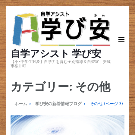
コ
ン
テ
ン
自学アシスト 学び安
ツ
へ
【小･中学生対象】自学力を育む子別指導＆自習室｜安城
市桜井町
ス
キ
カテゴリー:
その他
ッ
プ
ホーム
>
学び安の新着情報ブログ
>
その他
(ページ 3)
(Enter
を
押