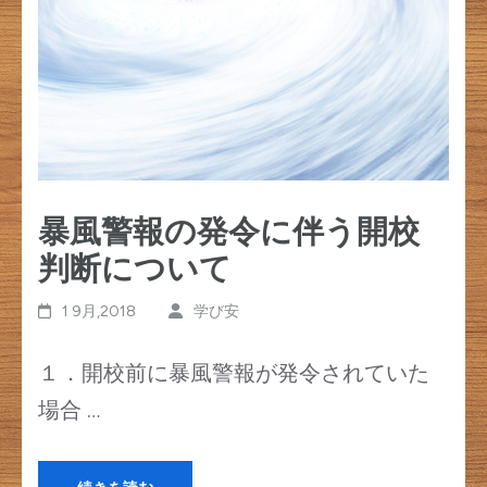
す)
暴風警報の発令に伴う開校
判断について
1 9月,2018
学び安
１．開校前に暴風警報が発令されていた
場合 …