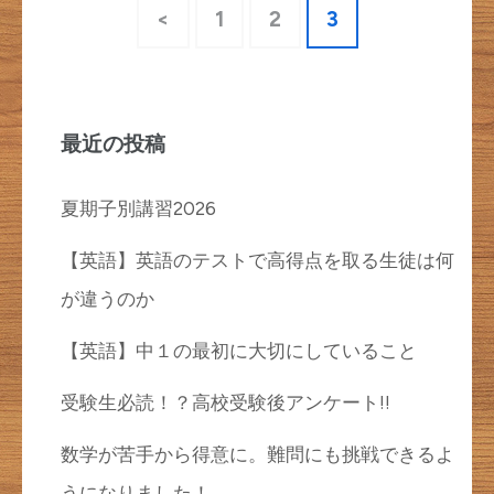
投
固
固
固
<
1
2
3
稿
定
定
定
の
ペ
ペ
ペ
ペ
ー
ー
ー
最近の投稿
ー
ジ
ジ
ジ
ジ
夏期子別講習2026
送
【英語】英語のテストで高得点を取る生徒は何
り
が違うのか
【英語】中１の最初に大切にしていること
受験生必読！？高校受験後アンケート!!
数学が苦手から得意に。難問にも挑戦できるよ
うになりました！