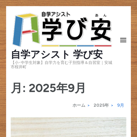
コ
ン
テ
ン
自学アシスト 学び安
ツ
へ
【小･中学生対象】自学力を育む子別指導＆自習室｜安城
市桜井町
ス
キ
月:
2025年9月
ッ
プ
ホーム
>
2025年
>
9月
(Enter
を
押