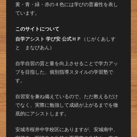
黄・青・緑・赤の４色には学びの普遍性を表し
ています。
このサイトについて
自学アシスト 学び安 公式ＨＰ
（じがくあしす
と まなびあん）
自学自習の質と量を向上させることで学力アッ
プを目指した、個別指導スタイルの学習塾で
す。
自習室を兼ね備えているので、ただ教えるだけ
でなく、実際に勉強して成績が上がるまでを徹
底的にアシストします。
安城市桜井中学校区にありますが、安城南中、