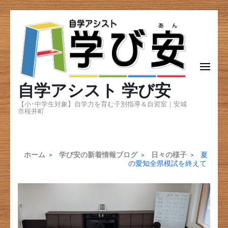
コ
ン
テ
ン
自学アシスト 学び安
ツ
へ
【小･中学生対象】自学力を育む子別指導＆自習室｜安城
市桜井町
ス
キ
ッ
ホーム
>
学び安の新着情報ブログ
>
日々の様子
>
夏
の愛知全県模試を終えて
プ
(Enter
を
押