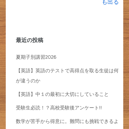
ナ
も出る
ビ
ゲ
ー
シ
最近の投稿
ョ
夏期子別講習2026
ン
【英語】英語のテストで高得点を取る生徒は何
が違うのか
【英語】中１の最初に大切にしていること
受験生必読！？高校受験後アンケート!!
数学が苦手から得意に。難問にも挑戦できるよ