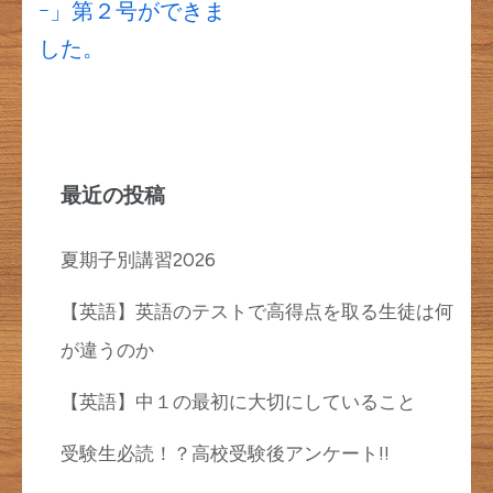
ナ
ｰ」第２号ができま
ビ
した。
ゲ
ー
シ
ョ
最近の投稿
ン
夏期子別講習2026
【英語】英語のテストで高得点を取る生徒は何
が違うのか
【英語】中１の最初に大切にしていること
受験生必読！？高校受験後アンケート!!