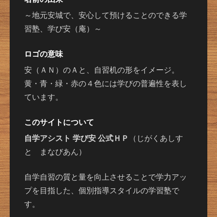
～地元安城で、安心して預けることのできる学
習塾、学び安（庵）～
ロゴの意味
安（ＡＮ）のＡと、自習机の形をイメージ。
黄・青・緑・赤の４色には学びの普遍性を表し
ています。
このサイトについて
自学アシスト 学び安 公式ＨＰ
（じがくあしす
と まなびあん）
自学自習の質と量を向上させることで学力アッ
プを目指した、個別指導スタイルの学習塾で
す。