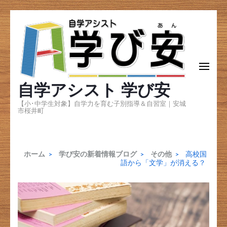
コ
ン
テ
ン
自学アシスト 学び安
ツ
へ
【小･中学生対象】自学力を育む子別指導＆自習室｜安城
市桜井町
ス
キ
ッ
ホーム
>
学び安の新着情報ブログ
>
その他
>
高校国
語から「文学」が消える？
プ
(Enter
を
押