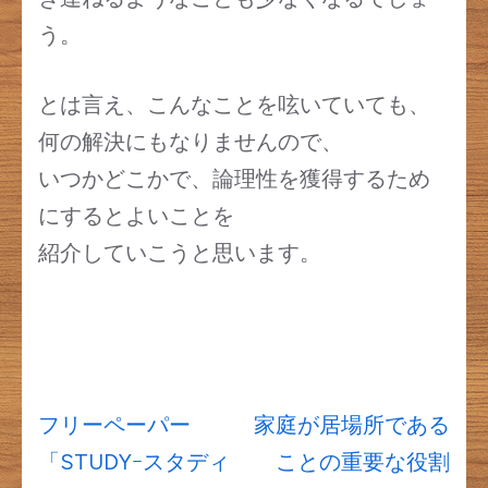
う。
とは言え、こんなことを呟いていても、
何の解決にもなりませんので、
いつかどこかで、論理性を獲得するため
にするとよいことを
紹介していこうと思います。
投
フリーペーパー
家庭が居場所である
稿
「STUDYｰスタディ
ことの重要な役割