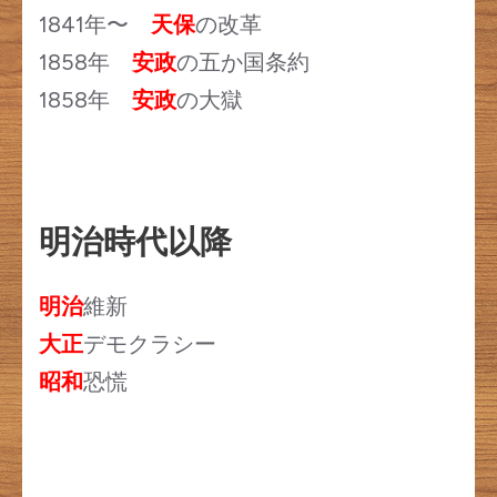
1841年〜
天保
の改革
1858年
安政
の五か国条約
1858年
安政
の大獄
明治時代以降
明治
維新
大正
デモクラシー
昭和
恐慌