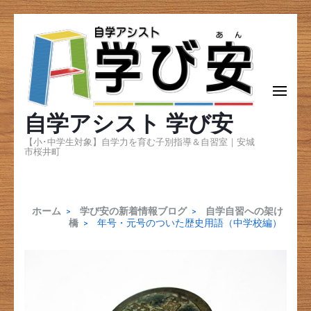
コ
ン
テ
ン
自学アシスト 学び安
ツ
へ
【小･中学生対象】自学力を育む子別指導＆自習室｜安城
市桜井町
ス
キ
ッ
ホーム
>
学び安の新着情報ブログ
>
自学自習への架け
橋
>
年号・元号のついた歴史用語（中学校編）
プ
(Enter
を
押