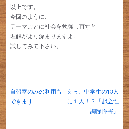
以上です。
今回のように、
テーマごとに社会を勉強し直すと
理解がより深まりますよ。
試してみて下さい。
投
自習室のみの利用も
えっ、中学生の10人
稿
できます
に１人！？「起立性
ナ
調節障害」
ビ