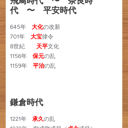
飛鳥時代 〜 奈良時
代 〜 平安時代
645年
大化
の改新
701年
大宝
律令
8世紀
天平
文化
1156年
保元
の乱
1159年
平治
の乱
鎌倉時代
1221年
承久
の乱