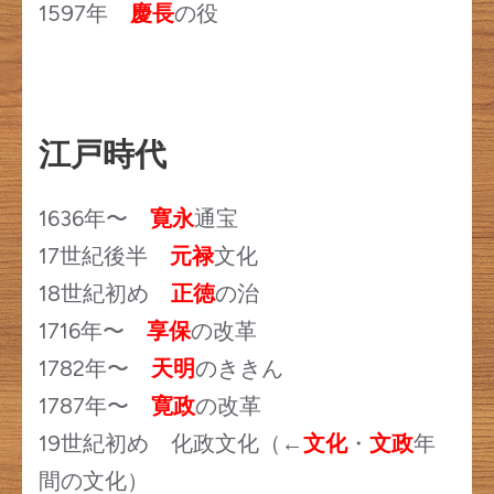
1597年
慶長
の役
江戸時代
1636年〜
寛永
通宝
17世紀後半
元禄
文化
18世紀初め
正徳
の治
1716年〜
享保
の改革
1782年〜
天明
のききん
1787年〜
寛政
の改革
19世紀初め 化政文化（←
文化
・
文政
年
間の文化）