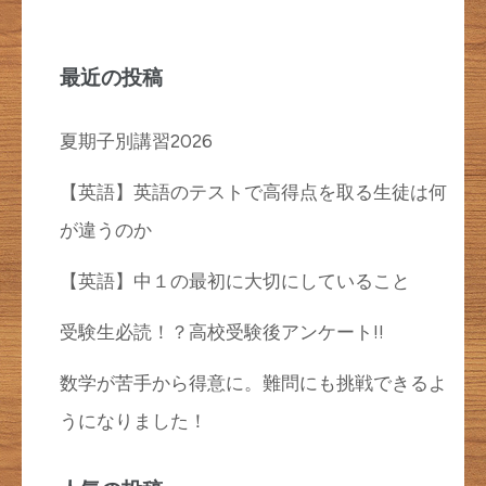
ゲ
ー
シ
最近の投稿
ョ
夏期子別講習2026
ン
【英語】英語のテストで高得点を取る生徒は何
が違うのか
【英語】中１の最初に大切にしていること
受験生必読！？高校受験後アンケート!!
数学が苦手から得意に。難問にも挑戦できるよ
うになりました！